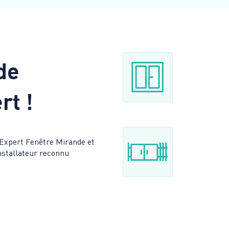
de
rt !
’Expert Fenêtre Mirande et
installateur reconnu