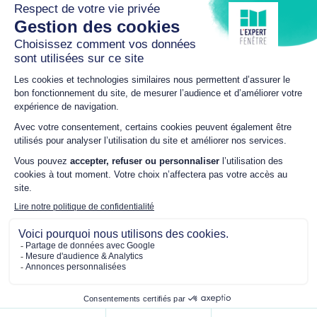
1224 A Route d'Auch
32300 MIRANDE
05 62 63 64 31
astaracposemenuiserie@orange.fr
HORAIRES
Du lundi au vendredi
8h00 – 12h00 / 14h00 –
18h00
NOUS SUIVRE
Mentions légales
-
Politique de confidentialité