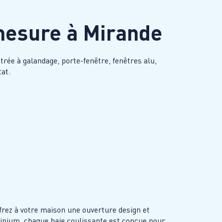
 mesure à
Mirande
rée à galandage, porte-fenêtre, fenêtres alu,
tat.
ffrez à votre maison une ouverture design et
inium, chaque baie coulissante est conçue pour