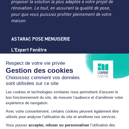
proposer la solution la plus adaptée à votre projet de
rénovation. Le tout, en assurant la qualité de pose,
pour que vous puissiez profiter pleinement de votre
maison.
ASTARAC POSE MENUISERIE
L'Expert Fenêtre
Gers
1224 A Route d'Auch
32300 MIRANDE
05 62 63 64 31
astaracposemenuiserie@orange.fr
HORAIRES
Du lundi au vendredi
8h00 – 12h00 / 14h00 –